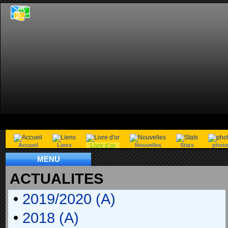
Accueil
Liens
Livre d'or
Nouvelles
Stats
phot
MENU
ACTUALITES
•
2019/2020 (A)
•
2018 (A)