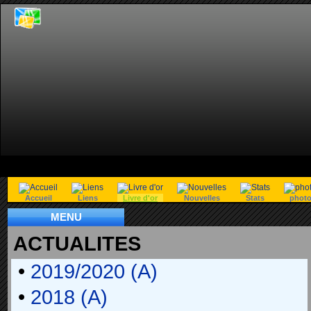
Accueil
Liens
Livre d'or
Nouvelles
Stats
phot
MENU
ACTUALITES
•
2019/2020 (A)
•
2018 (A)