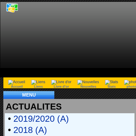
Accueil
Liens
Livre d'or
Nouvelles
Stats
phot
MENU
ACTUALITES
•
2019/2020 (A)
•
2018 (A)