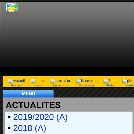
Accueil
Liens
Livre d'or
Nouvelles
Stats
phot
MENU
ACTUALITES
•
2019/2020 (A)
•
2018 (A)